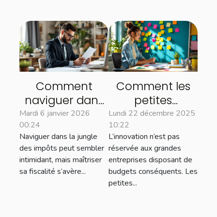
Comment
Comment les
naviguer dans
petites
la complexité
entreprises
Mardi 6 janvier 2026
Lundi 22 décembre 2025
00:24
10:22
des impôts
peuvent
Naviguer dans la jungle
L’innovation n’est pas
pour optimiser
innover sans
des impôts peut sembler
réservée aux grandes
sa fiscalité?
gros budget ?
intimidant, mais maîtriser
entreprises disposant de
sa fiscalité s’avère...
budgets conséquents. Les
petites...