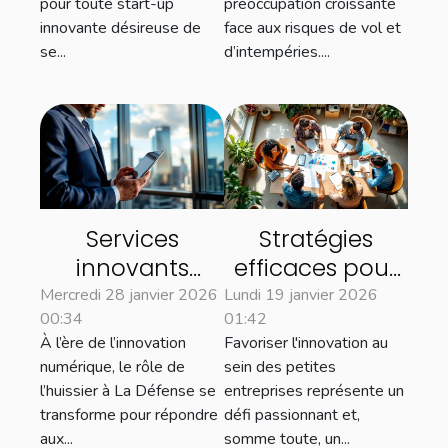
pour toute start-up
préoccupation croissante
innovante désireuse de
face aux risques de vol et
se...
d’intempéries....
Services
Stratégies
innovants
efficaces pour
proposés par
soutenir
Mercredi 28 janvier 2026
Lundi 19 janvier 2026
00:34
01:42
les huissiers à La
l'innovation
À l’ère de l’innovation
Favoriser l'innovation au
Défense pour
dans les petites
numérique, le rôle de
sein des petites
les entreprises
entreprises
l’huissier à La Défense se
entreprises représente un
transforme pour répondre
défi passionnant et,
aux...
somme toute, un...