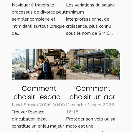
Naviguer à travers le
Les variations du salaire
processus de
marché du
processus de divorce peut
minimum
divorce ?
travail ?
sembler complexe et
interprofessionnel de
intimidant, surtout lorsque
croissance, plus connu
de...
sous le nom de SMIC,...
Comment
Comment
choisir l'espace
choisir un abri
d'incubation
métallique
Lundi 9 mars 2026 10:00
Dimanche 1 mars 2026
Trouver l’espace
16:18
adapté à votre
adapté pour
d’incubation idéal
Protéger son vélo ou sa
start-up
votre vélo ou
constitue un enjeu majeur
moto est une
innovante ?
moto ?