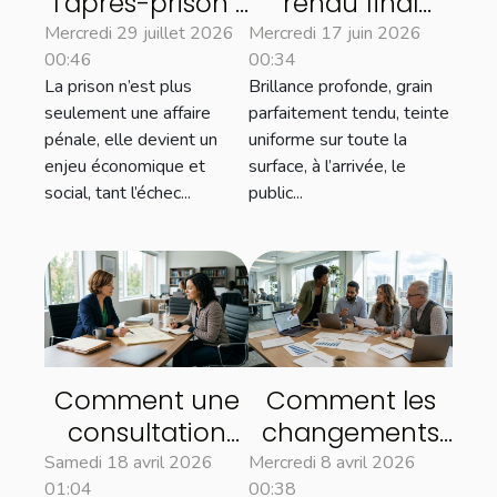
l’après-prison :
rendu final
entreprises,
d’une peinture
Mercredi 29 juillet 2026
Mercredi 17 juin 2026
00:46
00:34
droit et
dépend-il
La prison n’est plus
Brillance profonde, grain
insertion sociale
souvent du
seulement une affaire
parfaitement tendu, teinte
laquage
pénale, elle devient un
uniforme sur toute la
enjeu économique et
surface, à l’arrivée, le
social, tant l’échec...
public...
Comment une
Comment les
consultation
changements
initiale peut
du SMIC
Samedi 18 avril 2026
Mercredi 8 avril 2026
01:04
00:38
clarifier votre
influencent le