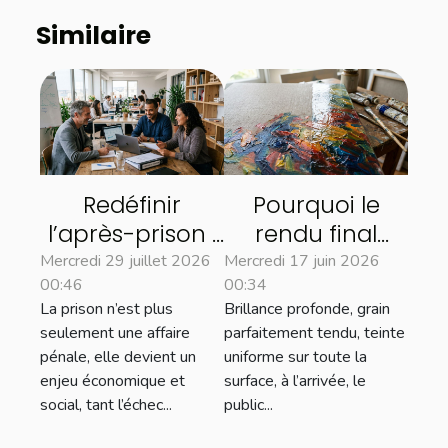
Similaire
Redéfinir
Pourquoi le
l’après-prison :
rendu final
entreprises,
d’une peinture
Mercredi 29 juillet 2026
Mercredi 17 juin 2026
00:46
00:34
droit et
dépend-il
La prison n’est plus
Brillance profonde, grain
insertion sociale
souvent du
seulement une affaire
parfaitement tendu, teinte
laquage
pénale, elle devient un
uniforme sur toute la
enjeu économique et
surface, à l’arrivée, le
social, tant l’échec...
public...