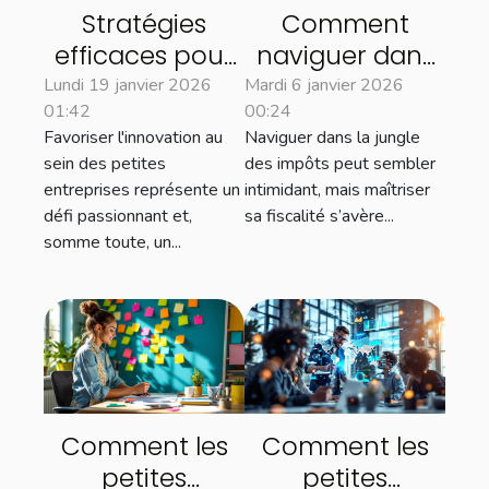
Stratégies
Comment
efficaces pour
naviguer dans
soutenir
la complexité
Lundi 19 janvier 2026
Mardi 6 janvier 2026
01:42
00:24
l'innovation
des impôts
Favoriser l'innovation au
Naviguer dans la jungle
dans les petites
pour optimiser
sein des petites
des impôts peut sembler
entreprises
sa fiscalité?
entreprises représente un
intimidant, mais maîtriser
défi passionnant et,
sa fiscalité s’avère...
somme toute, un...
Comment les
Comment les
petites
petites