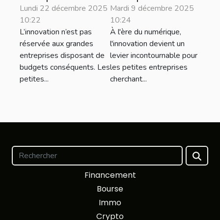
entreprises
entreprises
Lundi 22 décembre 2025
Mardi 9 décembre 2025
10:22
10:24
peuvent
peuvent-elles
L’innovation n’est pas
À l'ère du numérique,
innover sans
prospérer
réservée aux grandes
l'innovation devient un
gros budget ?
grâce à
entreprises disposant de
levier incontournable pour
l'innovation
budgets conséquents. Les
les petites entreprises
numérique ?
petites...
cherchant...
Financement
Bourse
Immo
Crypto