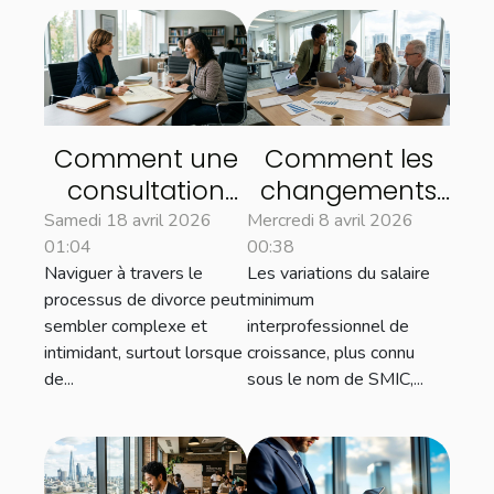
Comment une
Comment les
consultation
changements
initiale peut
du SMIC
Samedi 18 avril 2026
Mercredi 8 avril 2026
01:04
00:38
clarifier votre
influencent le
Naviguer à travers le
Les variations du salaire
processus de
marché du
processus de divorce peut
minimum
divorce ?
travail ?
sembler complexe et
interprofessionnel de
intimidant, surtout lorsque
croissance, plus connu
de...
sous le nom de SMIC,...