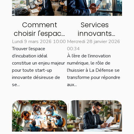
Comment
Services
choisir l'espace
innovants
d'incubation
proposés par
Lundi 9 mars 2026 10:00
Mercredi 28 janvier 2026
Trouver l’espace
00:34
adapté à votre
les huissiers à La
d’incubation idéal
À l’ère de l’innovation
start-up
Défense pour
constitue un enjeu majeur
numérique, le rôle de
innovante ?
les entreprises
pour toute start-up
l’huissier à La Défense se
innovante désireuse de
transforme pour répondre
se...
aux...