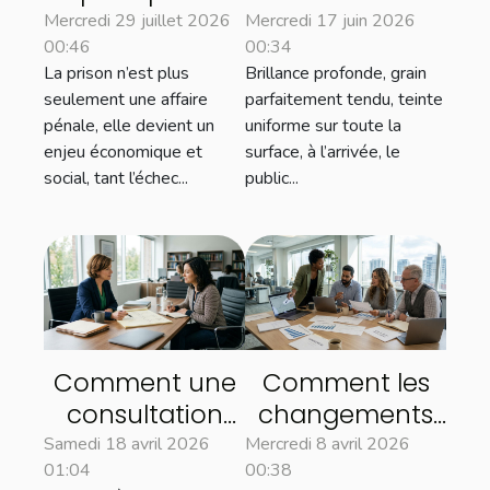
entreprises,
d’une peinture
Mercredi 29 juillet 2026
Mercredi 17 juin 2026
00:46
00:34
droit et
dépend-il
La prison n’est plus
Brillance profonde, grain
insertion sociale
souvent du
seulement une affaire
parfaitement tendu, teinte
laquage
pénale, elle devient un
uniforme sur toute la
enjeu économique et
surface, à l’arrivée, le
social, tant l’échec...
public...
Comment une
Comment les
consultation
changements
initiale peut
du SMIC
Samedi 18 avril 2026
Mercredi 8 avril 2026
01:04
00:38
clarifier votre
influencent le