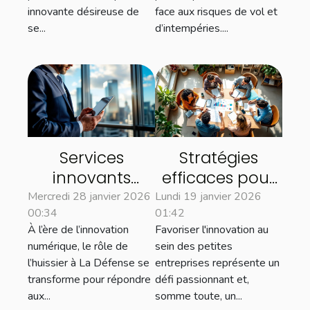
innovante désireuse de
face aux risques de vol et
se...
d’intempéries....
Services
Stratégies
innovants
efficaces pour
proposés par
soutenir
Mercredi 28 janvier 2026
Lundi 19 janvier 2026
00:34
01:42
les huissiers à La
l'innovation
À l’ère de l’innovation
Favoriser l'innovation au
Défense pour
dans les petites
numérique, le rôle de
sein des petites
les entreprises
entreprises
l’huissier à La Défense se
entreprises représente un
transforme pour répondre
défi passionnant et,
aux...
somme toute, un...