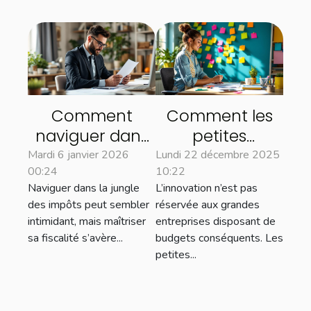
Comment
Comment les
naviguer dans
petites
la complexité
entreprises
Mardi 6 janvier 2026
Lundi 22 décembre 2025
00:24
10:22
des impôts
peuvent
Naviguer dans la jungle
L’innovation n’est pas
pour optimiser
innover sans
des impôts peut sembler
réservée aux grandes
sa fiscalité?
gros budget ?
intimidant, mais maîtriser
entreprises disposant de
sa fiscalité s’avère...
budgets conséquents. Les
petites...