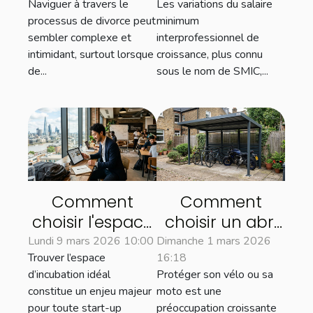
Naviguer à travers le
Les variations du salaire
processus de
marché du
processus de divorce peut
minimum
divorce ?
travail ?
sembler complexe et
interprofessionnel de
intimidant, surtout lorsque
croissance, plus connu
de...
sous le nom de SMIC,...
Comment
Comment
choisir l'espace
choisir un abri
d'incubation
métallique
Lundi 9 mars 2026 10:00
Dimanche 1 mars 2026
Trouver l’espace
16:18
adapté à votre
adapté pour
d’incubation idéal
Protéger son vélo ou sa
start-up
votre vélo ou
constitue un enjeu majeur
moto est une
innovante ?
moto ?
pour toute start-up
préoccupation croissante