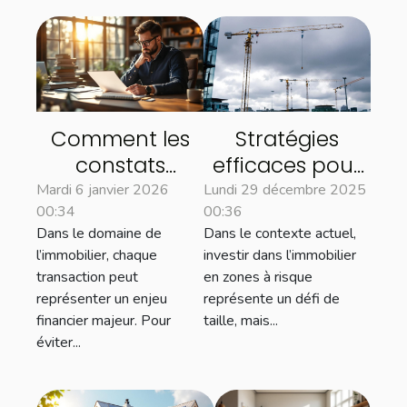
Comment les
Stratégies
constats
efficaces pour
d'huissier
sécuriser les
Mardi 6 janvier 2026
Lundi 29 décembre 2025
00:34
00:36
peuvent
investissements
Dans le domaine de
Dans le contexte actuel,
sécuriser vos
immobiliers en
l’immobilier, chaque
investir dans l’immobilier
transactions
zones à risque
transaction peut
en zones à risque
immobilières
représenter un enjeu
représente un défi de
financier majeur. Pour
taille, mais...
éviter...