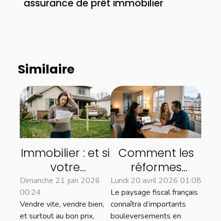
assurance de prêt immobilier
Similaire
Immobilier : et si
Comment les
votre
réformes
estimation
fiscales de 2026
Dimanche 21 juin 2026
Lundi 20 avril 2026 01:08
00:24
Le paysage fiscal français
freinait la vente
influenceront le
Vendre vite, vendre bien,
connaîtra d’importants
de votre bien ?
marché
et surtout au bon prix,
bouleversements en