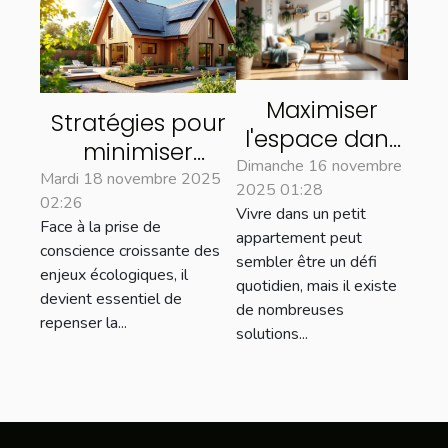
Maximiser
Stratégies pour
l'espace dans
minimiser
un petit
Dimanche 16 novembre
l'impact
Mardi 18 novembre 2025
2025 01:28
appartement :
02:26
environnemental
Vivre dans un petit
astuces et
Face à la prise de
lors de
appartement peut
solutions
conscience croissante des
sembler être un défi
rénovations
enjeux écologiques, il
quotidien, mais il existe
domiciliaires
devient essentiel de
de nombreuses
repenser la...
solutions...