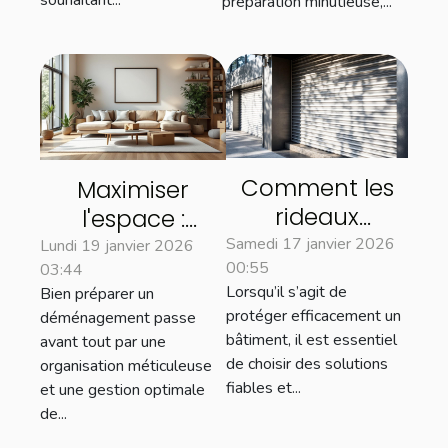
préparation minutieuse,...
Comment les
Maximiser
rideaux
l'espace :
métalliques
astuces pour un
Samedi 17 janvier 2026
Lundi 19 janvier 2026
00:55
renforcent la
03:44
déménagement
Lorsqu’il s’agit de
Bien préparer un
sécurité des
efficace
protéger efficacement un
déménagement passe
bâtiments ?
bâtiment, il est essentiel
avant tout par une
de choisir des solutions
organisation méticuleuse
fiables et...
et une gestion optimale
de...