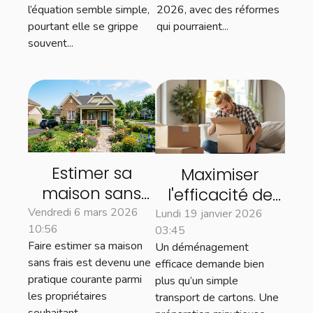
immobilier ?
l’équation semble simple,
2026, avec des réformes
pourtant elle se grippe
qui pourraient...
souvent...
Estimer sa
Maximiser
maison sans
l'efficacité de
frais : quels
votre
Vendredi 6 mars 2026
Lundi 19 janvier 2026
10:56
avantages
03:45
déménagement
Faire estimer sa maison
Un déménagement
pour les
: astuces clés
sans frais est devenu une
efficace demande bien
propriétaires ?
pratique courante parmi
plus qu’un simple
les propriétaires
transport de cartons. Une
souhaitant...