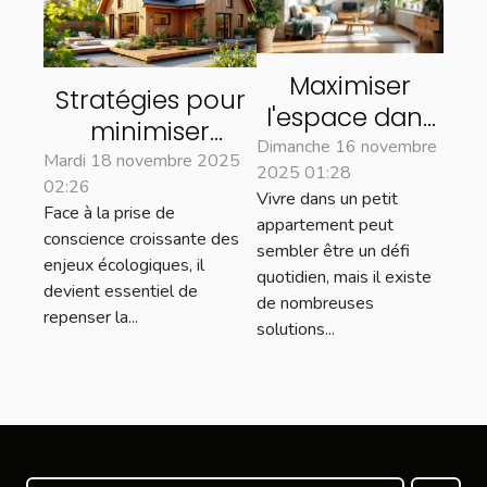
Maximiser
Stratégies pour
l'espace dans
minimiser
un petit
Dimanche 16 novembre
l'impact
Mardi 18 novembre 2025
2025 01:28
appartement :
02:26
environnemental
Vivre dans un petit
astuces et
Face à la prise de
lors de
appartement peut
solutions
conscience croissante des
sembler être un défi
rénovations
enjeux écologiques, il
quotidien, mais il existe
domiciliaires
devient essentiel de
de nombreuses
repenser la...
solutions...