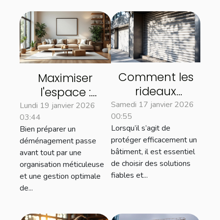
Comment les
Maximiser
rideaux
l'espace :
métalliques
astuces pour un
Samedi 17 janvier 2026
Lundi 19 janvier 2026
00:55
renforcent la
03:44
déménagement
Lorsqu’il s’agit de
Bien préparer un
sécurité des
efficace
protéger efficacement un
déménagement passe
bâtiments ?
bâtiment, il est essentiel
avant tout par une
de choisir des solutions
organisation méticuleuse
fiables et...
et une gestion optimale
de...