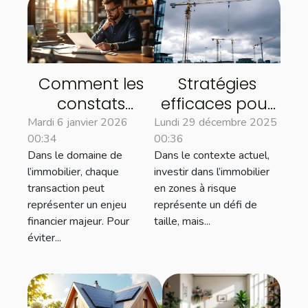
Comment les
Stratégies
constats
efficaces pour
d'huissier
sécuriser les
Mardi 6 janvier 2026
Lundi 29 décembre 2025
00:34
00:36
peuvent
investissements
Dans le domaine de
Dans le contexte actuel,
sécuriser vos
immobiliers en
l’immobilier, chaque
investir dans l’immobilier
transactions
zones à risque
transaction peut
en zones à risque
immobilières
représenter un enjeu
représente un défi de
financier majeur. Pour
taille, mais...
éviter...