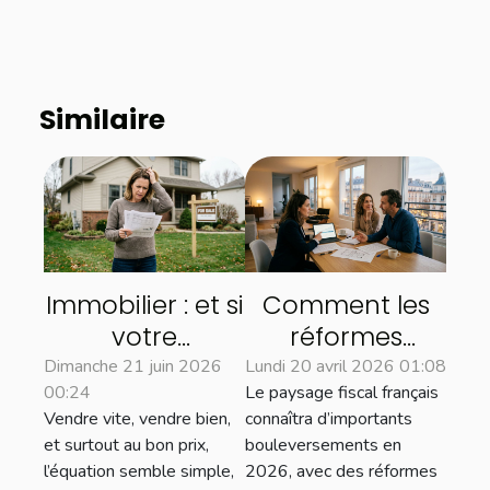
Similaire
Immobilier : et si
Comment les
votre
réformes
estimation
fiscales de 2026
Dimanche 21 juin 2026
Lundi 20 avril 2026 01:08
00:24
Le paysage fiscal français
freinait la vente
influenceront le
Vendre vite, vendre bien,
connaîtra d’importants
de votre bien ?
marché
et surtout au bon prix,
bouleversements en
immobilier ?
l’équation semble simple,
2026, avec des réformes