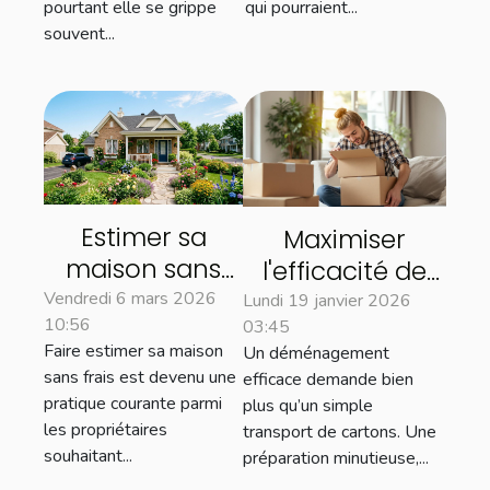
pourtant elle se grippe
qui pourraient...
souvent...
Estimer sa
Maximiser
maison sans
l'efficacité de
frais : quels
votre
Vendredi 6 mars 2026
Lundi 19 janvier 2026
10:56
avantages
03:45
déménagement
Faire estimer sa maison
Un déménagement
pour les
: astuces clés
sans frais est devenu une
efficace demande bien
propriétaires ?
pratique courante parmi
plus qu’un simple
les propriétaires
transport de cartons. Une
souhaitant...
préparation minutieuse,...