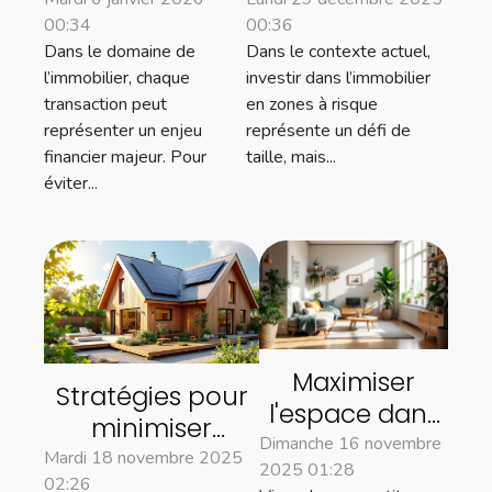
d'huissier
sécuriser les
00:34
00:36
peuvent
investissements
Dans le domaine de
Dans le contexte actuel,
sécuriser vos
immobiliers en
l’immobilier, chaque
investir dans l’immobilier
transactions
zones à risque
transaction peut
en zones à risque
immobilières
représenter un enjeu
représente un défi de
financier majeur. Pour
taille, mais...
éviter...
Maximiser
Stratégies pour
l'espace dans
minimiser
un petit
Dimanche 16 novembre
l'impact
Mardi 18 novembre 2025
2025 01:28
appartement :
02:26