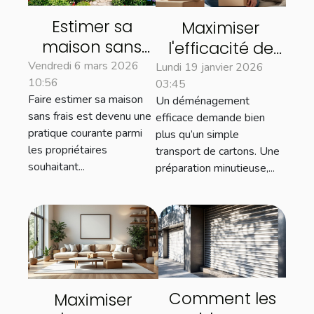
Estimer sa
Maximiser
maison sans
l'efficacité de
frais : quels
votre
Vendredi 6 mars 2026
Lundi 19 janvier 2026
10:56
avantages
03:45
déménagement
Faire estimer sa maison
Un déménagement
pour les
: astuces clés
sans frais est devenu une
efficace demande bien
propriétaires ?
pratique courante parmi
plus qu’un simple
les propriétaires
transport de cartons. Une
souhaitant...
préparation minutieuse,...
Comment les
Maximiser