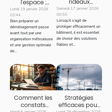
rideaux
l'espace :
métalliques
astuces pour un
Samedi 17 janvier 2026
Lundi 19 janvier 2026
00:55
renforcent la
03:44
déménagement
Lorsqu’il s’agit de
Bien préparer un
sécurité des
efficace
protéger efficacement un
déménagement passe
bâtiments ?
bâtiment, il est essentiel
avant tout par une
de choisir des solutions
organisation méticuleuse
fiables et...
et une gestion optimale
de...
Comment les
Stratégies
constats
efficaces pour
Mardi 6 janvier 2026
Lundi 29 décembre 2025