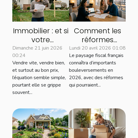
Immobilier : et si
Comment les
votre
réformes
estimation
fiscales de 2026
Dimanche 21 juin 2026
Lundi 20 avril 2026 01:08
00:24
Le paysage fiscal français
freinait la vente
influenceront le
Vendre vite, vendre bien,
connaîtra d’importants
de votre bien ?
marché
et surtout au bon prix,
bouleversements en
immobilier ?
l’équation semble simple,
2026, avec des réformes
pourtant elle se grippe
qui pourraient...
souvent...