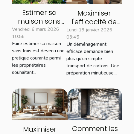
Estimer sa
Maximiser
maison sans
l'efficacité de
frais : quels
votre
Vendredi 6 mars 2026
Lundi 19 janvier 2026
10:56
avantages
03:45
déménagement
Faire estimer sa maison
Un déménagement
pour les
: astuces clés
sans frais est devenu une
efficace demande bien
propriétaires ?
pratique courante parmi
plus qu’un simple
les propriétaires
transport de cartons. Une
souhaitant...
préparation minutieuse,...
Comment les
Maximiser