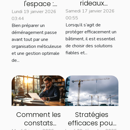
rideaux
l'espace :
métalliques
astuces pour un
Samedi 17 janvier 2026
Lundi 19 janvier 2026
00:55
renforcent la
03:44
déménagement
Lorsqu’il s’agit de
Bien préparer un
sécurité des
efficace
protéger efficacement un
déménagement passe
bâtiments ?
bâtiment, il est essentiel
avant tout par une
de choisir des solutions
organisation méticuleuse
fiables et...
et une gestion optimale
de...
Comment les
Stratégies
constats
efficaces pour