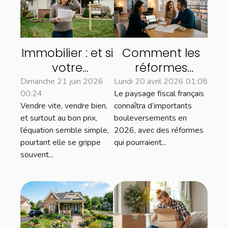
Immobilier : et si
Comment les
votre
réformes
estimation
fiscales de 2026
Dimanche 21 juin 2026
Lundi 20 avril 2026 01:08
00:24
Le paysage fiscal français
freinait la vente
influenceront le
Vendre vite, vendre bien,
connaîtra d’importants
de votre bien ?
marché
et surtout au bon prix,
bouleversements en
immobilier ?
l’équation semble simple,
2026, avec des réformes
pourtant elle se grippe
qui pourraient...
souvent...