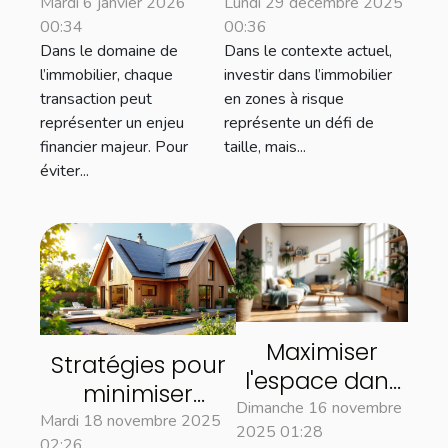
d'huissier
sécuriser les
Mardi 6 janvier 2026
Lundi 29 décembre 2025
00:34
00:36
peuvent
investissements
Dans le domaine de
Dans le contexte actuel,
sécuriser vos
immobiliers en
l’immobilier, chaque
investir dans l’immobilier
transactions
zones à risque
transaction peut
en zones à risque
immobilières
représenter un enjeu
représente un défi de
financier majeur. Pour
taille, mais...
éviter...
Maximiser
Stratégies pour
l'espace dans
minimiser
un petit
Dimanche 16 novembre
l'impact
Mardi 18 novembre 2025
2025 01:28
appartement :
02:26