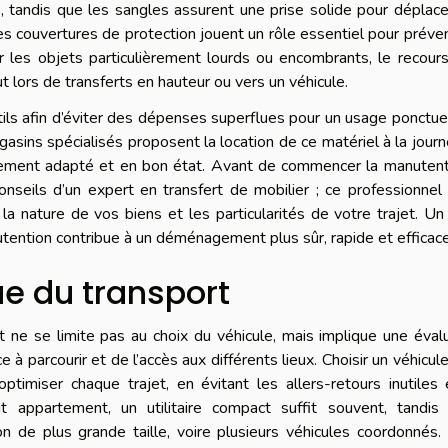
, tandis que les sangles assurent une prise solide pour déplac
couvertures de protection jouent un rôle essentiel pour préven
r les objets particulièrement lourds ou encombrants, le recour
ut lors de transferts en hauteur ou vers un véhicule.
utils afin d’éviter des dépenses superflues pour un usage ponctue
ins spécialisés proposent la location de ce matériel à la jour
ipement adapté et en bon état. Avant de commencer la manutenti
nseils d’un expert en transfert de mobilier ; ce professionnel
n la nature de vos biens et les particularités de votre trajet. Un
ention contribue à un déménagement plus sûr, rapide et efficace
ue du transport
 ne se limite pas au choix du véhicule, mais implique une éval
 à parcourir et de l’accès aux différents lieux. Choisir un véhicul
timiser chaque trajet, en évitant les allers-retours inutiles
t appartement, un utilitaire compact suffit souvent, tandis 
de plus grande taille, voire plusieurs véhicules coordonnés. 