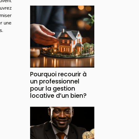
uvent
uvrez
imiser
r une
s.
Pourquoi recourir à
un professionnel
pour la gestion
locative d’un bien?