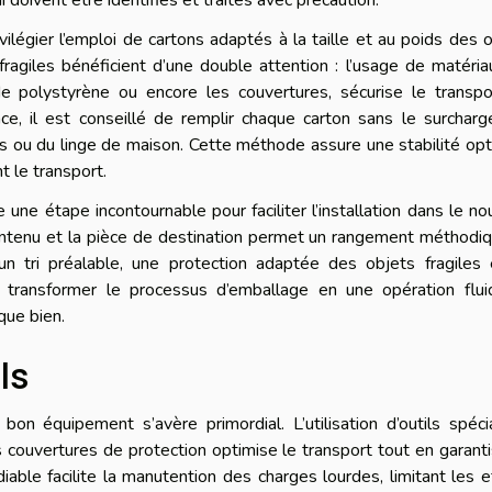
ilégier l’emploi de cartons adaptés à la taille et au poids des 
 fragiles bénéficient d’une double attention : l’usage de matéri
 de polystyrène ou encore les couvertures, sécurise le transp
ce, il est conseillé de remplir chaque carton sans le surcharg
 ou du linge de maison. Cette méthode assure une stabilité op
 le transport.
 une étape incontournable pour faciliter l’installation dans le n
ontenu et la pièce de destination permet un rangement méthodi
n tri préalable, une protection adaptée des objets fragiles 
e transformer le processus d’emballage en une opération flui
que bien.
ls
n équipement s’avère primordial. L’utilisation d’outils spéci
 couvertures de protection optimise le transport tout en garant
able facilite la manutention des charges lourdes, limitant les e