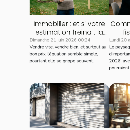
Immobilier : et si votre
Comme
estimation freinait la
fi
vente de votre bien ?
in
Dimanche 21 juin 2026 00:24
Lundi 20 
Vendre vite, vendre bien, et surtout au
Le paysage
marc
bon prix, l’équation semble simple,
d’importa
pourtant elle se grippe souvent...
2026, ave
pourraient.