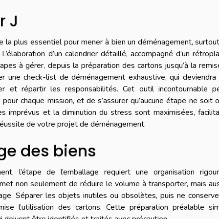
r J
e la plus essentiel pour mener à bien un déménagement, surtou
. L’élaboration d’un calendrier détaillé, accompagné d’un rétropl
tapes à gérer, depuis la préparation des cartons jusqu’à la remi
er une check-list de déménagement exhaustive, qui deviendra 
er et répartir les responsabilités. Cet outil incontournable 
ps pour chaque mission, et de s’assurer qu’aucune étape ne soit 
des imprévus et la diminution du stress sont maximisées, facilit
a réussite de votre projet de déménagement.
ge des biens
, l’étape de l’emballage requiert une organisation rigour
met non seulement de réduire le volume à transporter, mais au
ge. Séparer les objets inutiles ou obsolètes, puis ne conserv
ise l’utilisation des cartons. Cette préparation préalable sim
 doivent être identifiés et traités avec précaution.