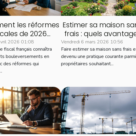
nt les réformes
Estimer sa maison sa
scales de 2026
frais : quels avantag
fluenceront le
pour les propriétaires
avril 2026 01:08
Vendredi 6 mars 2026 10:56
 fiscal français connaîtra
Faire estimer sa maison sans frais e
hé immobilier ?
nts bouleversements en
devenu une pratique courante parmi
c des réformes qui
propriétaires souhaitant...
..