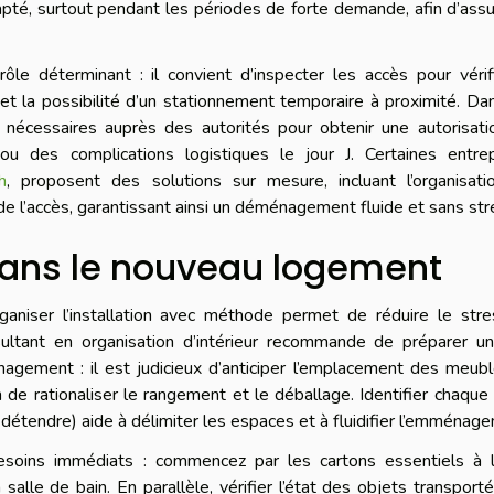
dapté, surtout pendant les périodes de forte demande, afin d’assu
ôle déterminant : il convient d’inspecter les accès pour vérif
et la possibilité d’un stationnement temporaire à proximité. Da
 nécessaires auprès des autorités pour obtenir une autorisati
u des complications logistiques le jour J. Certaines entrep
h
, proposent des solutions sur mesure, incluant l’organisati
 de l’accès, garantissant ainsi un déménagement fluide et sans str
 dans le nouveau logement
aniser l’installation avec méthode permet de réduire le stre
ultant en organisation d’intérieur recommande de préparer un
ement : il est judicieux d’anticiper l’emplacement des meubl
 de rationaliser le rangement et le déballage. Identifier chaque
 se détendre) aide à délimiter les espaces et à fluidifier l’emménag
besoins immédiats : commencez par les cartons essentiels à l
la salle de bain. En parallèle, vérifier l’état des objets transport