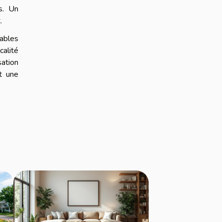
s. Un
.
lables
calité
sation
t une