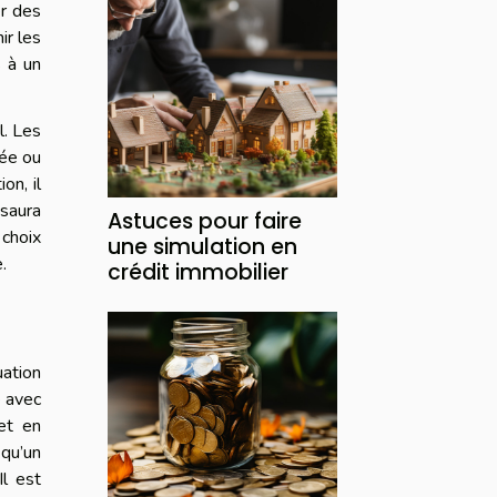
er des
ir les
s à un
l. Les
née ou
on, il
 saura
Astuces pour faire
 choix
une simulation en
.
crédit immobilier
uation
e avec
 et en
qu’un
Il est