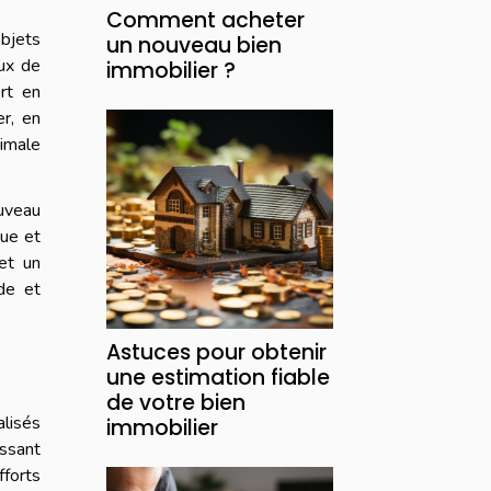
Comment acheter
objets
un nouveau bien
aux de
immobilier ?
ort en
er, en
timale
ouveau
que et
et un
de et
Astuces pour obtenir
une estimation fiable
de votre bien
alisés
immobilier
issant
fforts