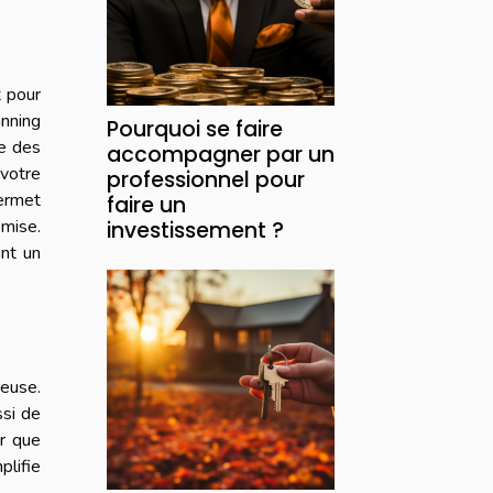
t pour
anning
Pourquoi se faire
se des
accompagner par un
votre
professionnel pour
permet
faire un
omise.
investissement ?
ant un
euse.
ssi de
er que
plifie