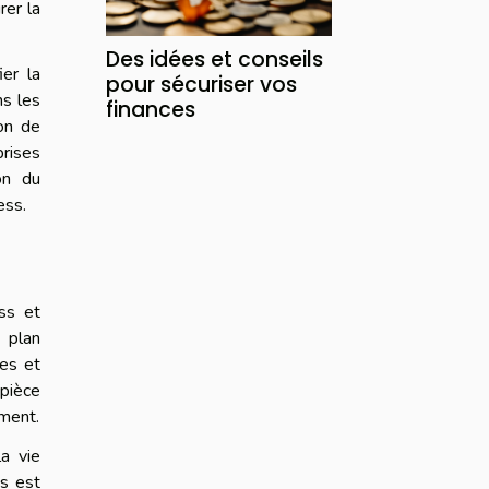
rer la
Des idées et conseils
ier la
pour sécuriser vos
ns les
finances
on de
rises
on du
ess.
ss et
 plan
es et
 pièce
ement.
a vie
és est